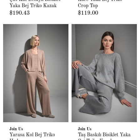
Yaka Bej Triko Kazak
Crop Top
$190.43
$119.00
Join Us
Join Us
Yarasa Kol Bej Triko
Taş Baskılı Bisiklet Yaka