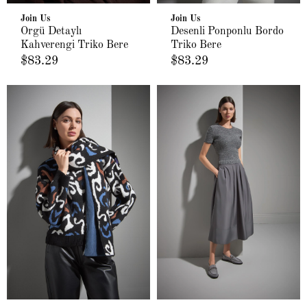
Join Us
Join Us
Örgü Detaylı
Desenli Ponponlu Bordo
Kahverengi Triko Bere
Triko Bere
$83.29
$83.29