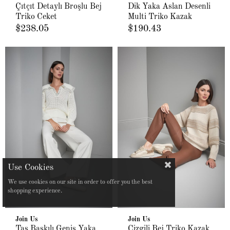
Çıtçıt Detaylı Broşlu Bej
Dik Yaka Aslan Desenli
Triko Ceket
Multi Triko Kazak
$238.05
$190.43
We use cookies on our site in order to offer you the best
shopping experience.
Join Us
Join Us
Taş Baskılı Geniş Yaka
Çizgili Bej Triko Kazak