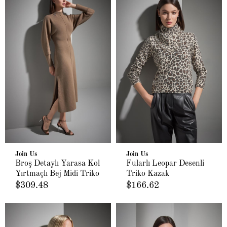
Join Us
Join Us
Broş Detaylı Yarasa Kol
Fularlı Leopar Desenli
Yırtmaçlı Bej Midi Triko
Triko Kazak
Elbise
$309.48
$166.62