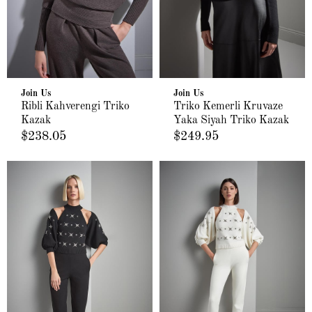
Join Us
Join Us
Ribli Kahverengi Triko
Triko Kemerli Kruvaze
Kazak
Yaka Siyah Triko Kazak
$238.05
$249.95