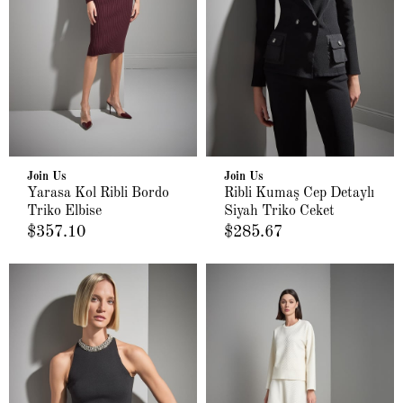
Join Us
Join Us
Yarasa Kol Ribli Bordo
Ribli Kumaş Cep Detaylı
Triko Elbise
Siyah Triko Ceket
$357.10
$285.67