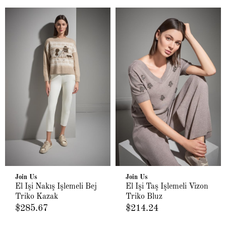
Join Us
Join Us
El İşi Nakış İşlemeli Bej
El İşi Taş İşlemeli Vizon
Triko Kazak
Triko Bluz
$285.67
$214.24