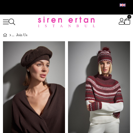
0
Join Us