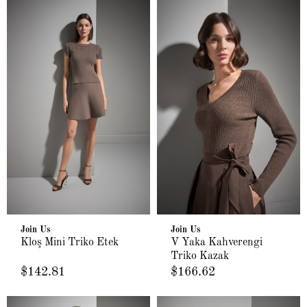
Join Us
Join Us
Kloş Mini Triko Etek
V Yaka Kahverengi
Triko Kazak
$142.81
$166.62