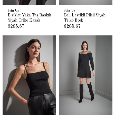
Join Us
Join Us
Bisiklet Yaka Taş Baskılı
Beli Lastikli Pileli Siyah
Siyah Triko Kazak
Triko Etek
$285.67
$285.67