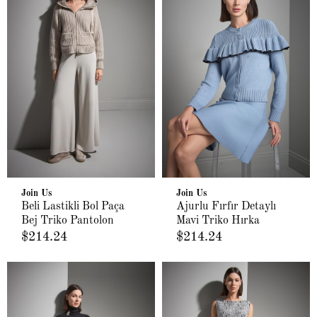
Join Us
Join Us
Beli Lastikli Bol Paça
Ajurlu Fırfır Detaylı
Bej Triko Pantolon
Mavi Triko Hırka
$214.24
$214.24