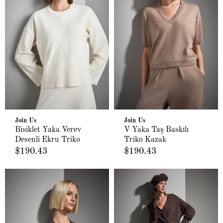
Join Us
Join Us
Bisiklet Yaka Verev
V Yaka Taş Baskılı
Desenli Ekru Triko
Triko Kazak
Kazak
$190.43
$190.43