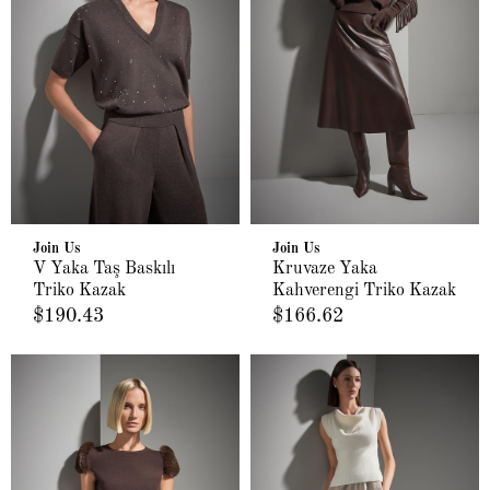
Join Us
Join Us
V Yaka Taş Baskılı
Kruvaze Yaka
Triko Kazak
Kahverengi Triko Kazak
$190.43
$166.62