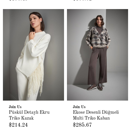
Join Us
Join Us
Püskül Detaylı Ekru
Ekose Desenli Düğmeli
Triko Kazak
Multi Triko Kaban
$214.24
$285.67