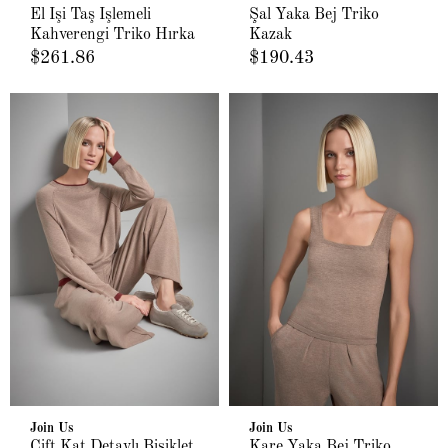
El İşi Taş İşlemeli
Şal Yaka Bej Triko
Kahverengi Triko Hırka
Kazak
$261.86
$190.43
Join Us
Join Us
Çift Kat Detaylı Bisiklet
Kare Yaka Bej Triko