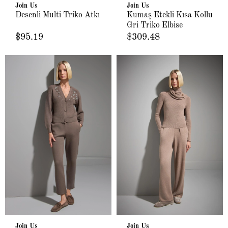
Join Us
Join Us
Desenli Multi Triko Atkı
Kumaş Etekli Kısa Kollu
Gri Triko Elbise
$95.19
$309.48
Join Us
Join Us