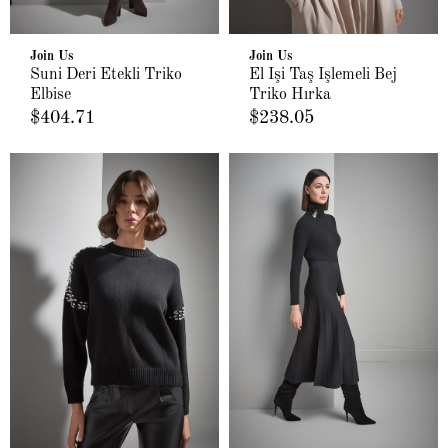
Join Us
Join Us
Suni Deri Etekli Triko
El İşi Taş İşlemeli Bej
Elbise
Triko Hırka
$404.71
$238.05