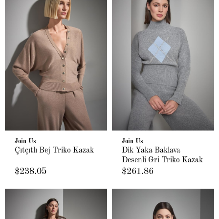
Join Us
Join Us
Çıtçıtlı Bej Triko Kazak
Dik Yaka Baklava
Desenli Gri Triko Kazak
$238.05
$261.86