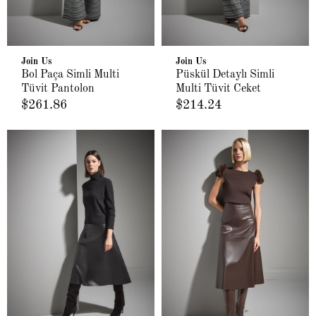
Join Us
Join Us
Bol Paça Simli Multi
Püskül Detaylı Simli
Tüvit Pantolon
Multi Tüvit Ceket
$261.86
$214.24