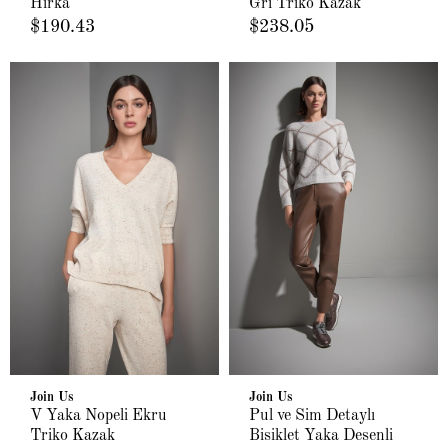
Hırka
Gri Triko Kazak
$190.43
$238.05
Join Us
Join Us
V Yaka Nopeli Ekru
Pul ve Sim Detaylı
Triko Kazak
Bisiklet Yaka Desenli