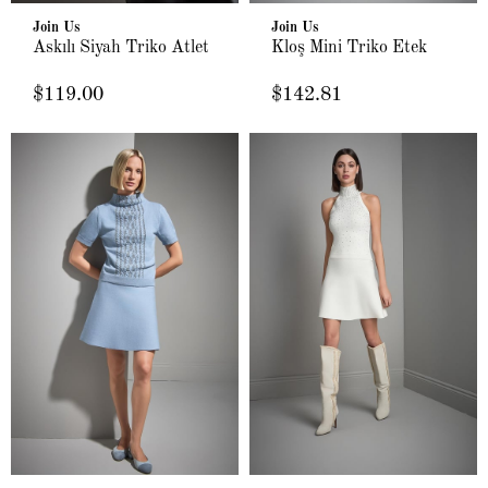
Join Us
Join Us
Askılı Siyah Triko Atlet
Kloş Mini Triko Etek
$119.00
$142.81