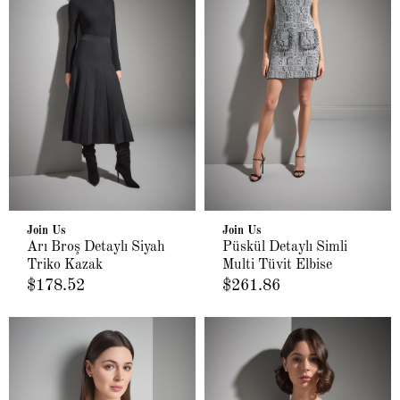
Join Us
Join Us
Arı Broş Detaylı Siyah
Püskül Detaylı Simli
Triko Kazak
Multi Tüvit Elbise
$178.52
$261.86