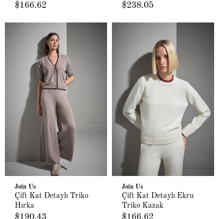
Triko Kazak
$166.62
$238.05
Join Us
Join Us
Çift Kat Detaylı Triko
Çift Kat Detaylı Ekru
Hırka
Triko Kazak
$190.43
$166.62