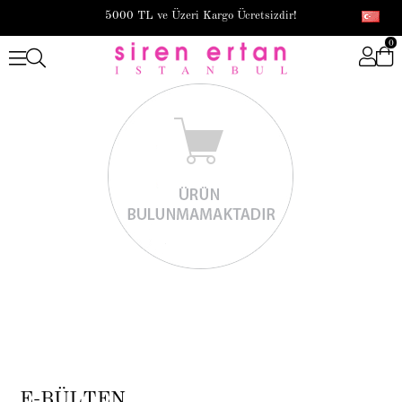
5000 TL ve Üzeri Kargo Ücretsizdir!
0
E-BÜLTEN