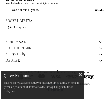
Yeniliklerden haberdar olmak için abone ol
Gönder
SOSYAL MEDYA
Instagram
KURUMSAL
KATEGORİLER
ALIŞVERİŞ
DESTEK
Copyright© 2019 Siren Ertan İstanbul All rights reserved.
Çerez Kullanımı
Sizlere en iyi alışveriş deneyimini sunabilmek adına sitemizde
Bu sitenin kurulumu
Keyo Digital
tarafından yapılmıştır.
çerezler(cookies) kullanmaktayız. Detaylı bilgi için lütfen
tıklayınız.