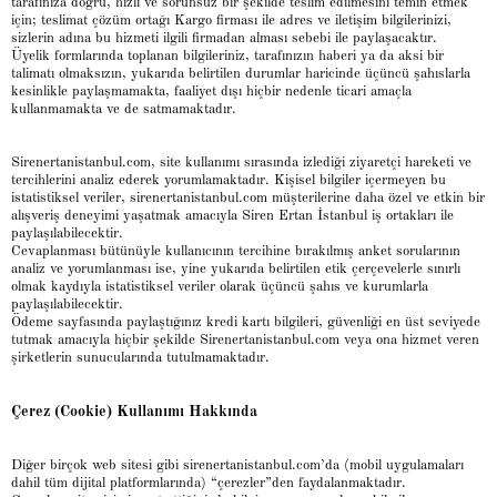
tarafınıza doğru, hızlı ve sorunsuz bir şekilde teslim edilmesini temin etmek
için; teslimat çözüm ortağı Kargo firması ile adres ve iletişim bilgilerinizi,
sizlerin adına bu hizmeti ilgili firmadan alması sebebi ile paylaşacaktır.
Üyelik formlarında toplanan bilgileriniz, tarafınızın haberi ya da aksi bir
talimatı olmaksızın, yukarıda belirtilen durumlar haricinde üçüncü şahıslarla
kesinlikle paylaşmamakta, faaliyet dışı hiçbir nedenle ticari amaçla
kullanmamakta ve de satmamaktadır.
Sirenertanistanbul.com, site kullanımı sırasında izlediği ziyaretçi hareketi ve
tercihlerini analiz ederek yorumlamaktadır. Kişisel bilgiler içermeyen bu
istatistiksel veriler, sirenertanistanbul.com müşterilerine daha özel ve etkin bir
alışveriş deneyimi yaşatmak amacıyla Siren Ertan İstanbul iş ortakları ile
paylaşılabilecektir.
Cevaplanması bütünüyle kullanıcının tercihine bırakılmış anket sorularının
analiz ve yorumlanması ise, yine yukarıda belirtilen etik çerçevelerle sınırlı
olmak kaydıyla istatistiksel veriler olarak üçüncü şahıs ve kurumlarla
paylaşılabilecektir.
Ödeme sayfasında paylaştığınız kredi kartı bilgileri, güvenliği en üst seviyede
tutmak amacıyla hiçbir şekilde Sirenertanistanbul.com veya ona hizmet veren
şirketlerin sunucularında tutulmamaktadır.
Çerez (Cookie) Kullanımı Hakkında
Diğer birçok web sitesi gibi sirenertanistanbul.com’da (mobil uygulamaları
dahil tüm dijital platformlarında) “çerezler”den faydalanmaktadır.