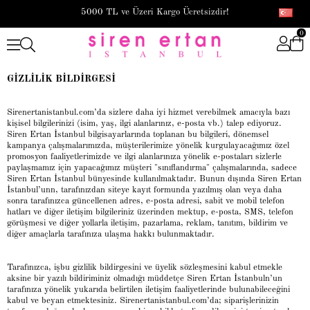
5000 TL ve Üzeri Kargo Ücretsizdir!
0
GİZLİLİK BİLDİRGESİ
Sirenertanistanbul.com’da sizlere daha iyi hizmet verebilmek amacıyla bazı
kişisel bilgilerinizi (isim, yaş, ilgi alanlarınız, e-posta vb.) talep ediyoruz.
Siren Ertan İstanbul bilgisayarlarında toplanan bu bilgileri, dönemsel
kampanya çalışmalarımızda, müşterilerimize yönelik kurgulayacağımız özel
promosyon faaliyetlerimizde ve ilgi alanlarınıza yönelik e-postaları sizlerle
paylaşmamız için yapacağımız müşteri "sınıflandırma" çalışmalarında, sadece
Siren Ertan İstanbul bünyesinde kullanılmaktadır. Bunun dışında Siren Ertan
İstanbul’unn, tarafınızdan siteye kayıt formunda yazılmış olan veya daha
sonra tarafınızca güncellenen adres, e-posta adresi, sabit ve mobil telefon
hatları ve diğer iletişim bilgileriniz üzerinden mektup, e-posta, SMS, telefon
görüşmesi ve diğer yollarla iletişim, pazarlama, reklam, tanıtım, bildirim ve
diğer amaçlarla tarafınıza ulaşma hakkı bulunmaktadır.
Tarafınızca, işbu gizlilik bildirgesini ve üyelik sözleşmesini kabul etmekle
aksine bir yazılı bildiriminiz olmadığı müddetçe Siren Ertan İstanbuln’un
tarafınıza yönelik yukarıda belirtilen iletişim faaliyetlerinde bulunabileceğini
kabul ve beyan etmektesiniz. Sirenertanistanbul.com’da; siparişlerinizin