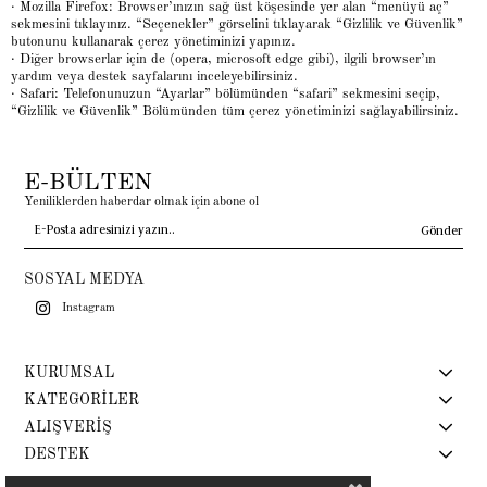
· Mozilla Firefox: Browser’ınızın sağ üst köşesinde yer alan “menüyü aç”
sekmesini tıklayınız. “Seçenekler” görselini tıklayarak “Gizlilik ve Güvenlik”
butonunu kullanarak çerez yönetiminizi yapınız.
· Diğer browserlar için de (opera, microsoft edge gibi), ilgili browser’ın
yardım veya destek sayfalarını inceleyebilirsiniz.
· Safari: Telefonunuzun “Ayarlar” bölümünden “safari” sekmesini seçip,
“Gizlilik ve Güvenlik” Bölümünden tüm çerez yönetiminizi sağlayabilirsiniz.
E-BÜLTEN
Yeniliklerden haberdar olmak için abone ol
Gönder
SOSYAL MEDYA
Instagram
KURUMSAL
KATEGORİLER
ALIŞVERİŞ
DESTEK