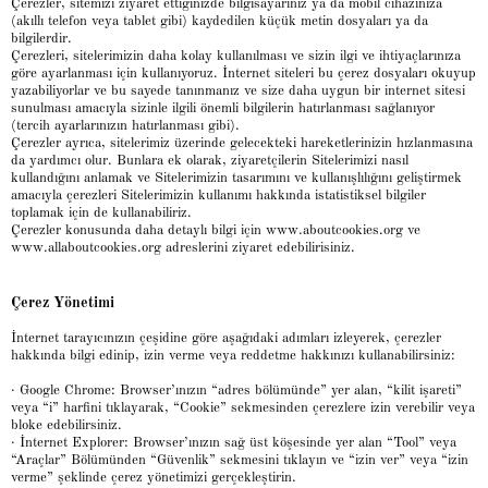
Çerezler, sitemizi ziyaret ettiğinizde bilgisayarınız ya da mobil cihazınıza
(akıllı telefon veya tablet gibi) kaydedilen küçük metin dosyaları ya da
bilgilerdir.
Çerezleri, sitelerimizin daha kolay kullanılması ve sizin ilgi ve ihtiyaçlarınıza
göre ayarlanması için kullanıyoruz. İnternet siteleri bu çerez dosyaları okuyup
yazabiliyorlar ve bu sayede tanınmanız ve size daha uygun bir internet sitesi
sunulması amacıyla sizinle ilgili önemli bilgilerin hatırlanması sağlanıyor
(tercih ayarlarınızın hatırlanması gibi).
Çerezler ayrıca, sitelerimiz üzerinde gelecekteki hareketlerinizin hızlanmasına
da yardımcı olur. Bunlara ek olarak, ziyaretçilerin Sitelerimizi nasıl
kullandığını anlamak ve Sitelerimizin tasarımını ve kullanışlılığını geliştirmek
amacıyla çerezleri Sitelerimizin kullanımı hakkında istatistiksel bilgiler
toplamak için de kullanabiliriz.
Çerezler konusunda daha detaylı bilgi için www.aboutcookies.org ve
www.allaboutcookies.org adreslerini ziyaret edebilirisiniz.
Çerez Yönetimi
İnternet tarayıcınızın çeşidine göre aşağıdaki adımları izleyerek, çerezler
hakkında bilgi edinip, izin verme veya reddetme hakkınızı kullanabilirsiniz:
· Google Chrome: Browser’ınızın “adres bölümünde” yer alan, “kilit işareti”
veya “i” harfini tıklayarak, “Cookie” sekmesinden çerezlere izin verebilir veya
bloke edebilirsiniz.
· İnternet Explorer: Browser’ınızın sağ üst köşesinde yer alan “Tool” veya
“Araçlar” Bölümünden “Güvenlik” sekmesini tıklayın ve “izin ver” veya “izin
verme” şeklinde çerez yönetimizi gerçekleştirin.