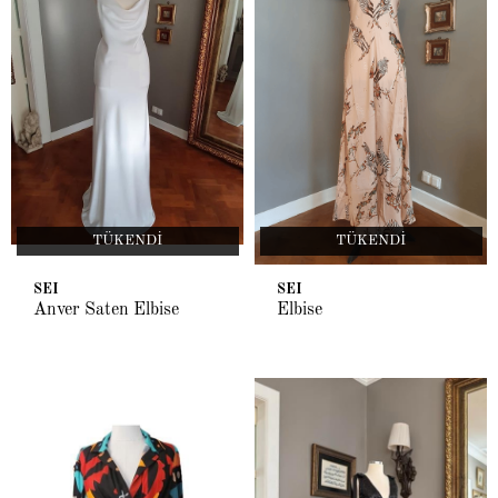
TÜKENDI
TÜKENDI
SEI
SEI
Anver Saten Elbise
Elbise