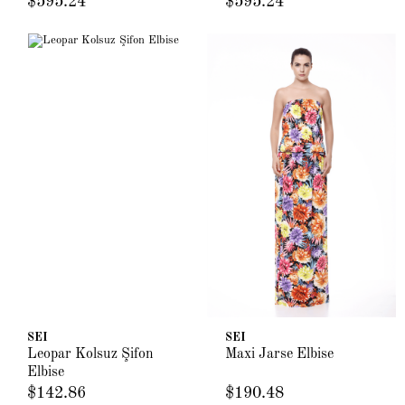
$595.24
$595.24
SEI
SEI
Leopar Kolsuz Şifon
Maxi Jarse Elbise
Elbise
$142.86
$190.48