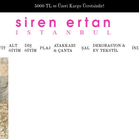
5000 TL ve Üzeri Kargo Ücretsizdir!
ALT
DIŞ
AYAKKABI
DEKORASYON &
VİT
PLAJ
ŞAL
İN
GİYİM
GİYİM
& ÇANTA
EV TEKSTİL