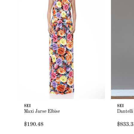
SEI
SEI
Maxi Jarse Elbise
Dantelli
$190.48
$833.3