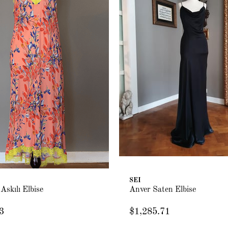
SEI
 Askılı Elbise
Anver Saten Elbise
3
$1,285.71