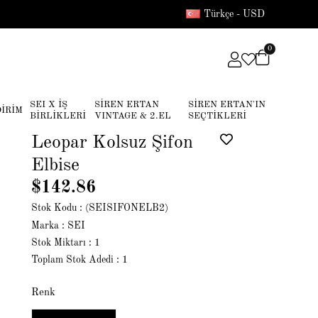
Türkçe - USD
0
SEI X İŞ
SİREN ERTAN
SİREN ERTAN'IN
DİRİM
BİRLİKLERİ
VINTAGE & 2.EL
SEÇTİKLERİ
Leopar Kolsuz Şifon
Elbise
$142.86
Stok Kodu
(SEISIFONELB2)
Marka
:
SEI
Stok Miktarı
:
1
Toplam Stok Adedi
:
1
Renk