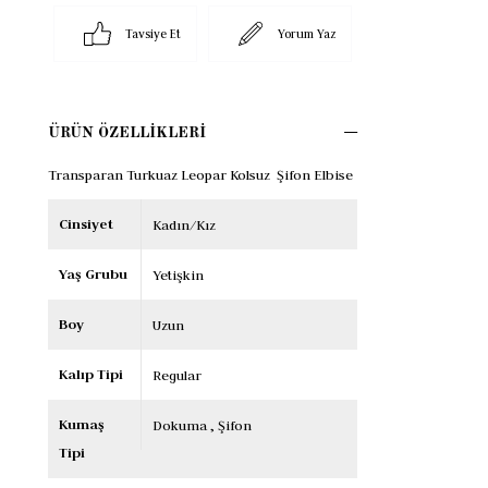
Tavsiye Et
Yorum Yaz
ÜRÜN ÖZELLIKLERI
Transparan Turkuaz Leopar Kolsuz Şifon Elbise
Cinsiyet
Kadın/Kız
Yaş Grubu
Yetişkin
Boy
Uzun
Kalıp Tipi
Regular
Kumaş
Dokuma
Şifon
Tipi