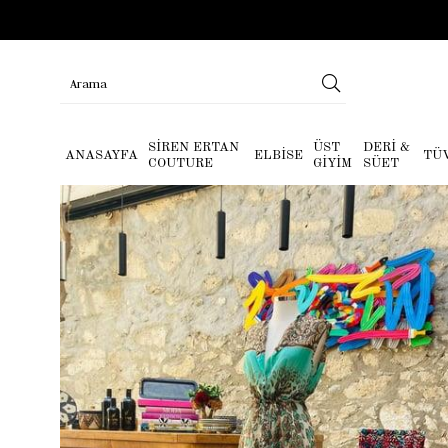
SİREN ERTAN
ÜST
DERİ &
ANASAYFA
ELBİSE
TÜ
COUTURE
GİYİM
SÜET