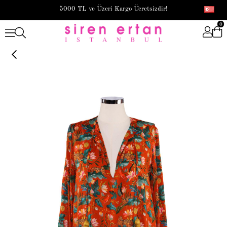
5000 TL ve Üzeri Kargo Ücretsizdir!
0