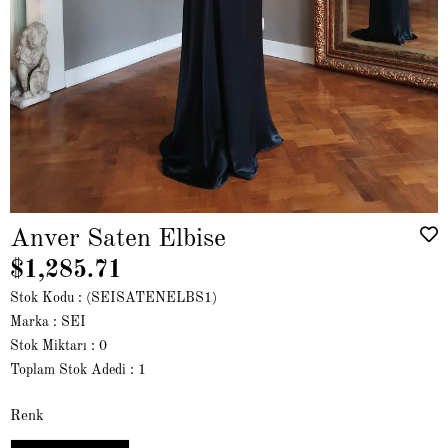
Anver Saten Elbise
$1,285.71
Stok Kodu
(SEISATENELBS1)
Marka
:
SEI
Stok Miktarı
:
0
Toplam Stok Adedi
:
1
Renk