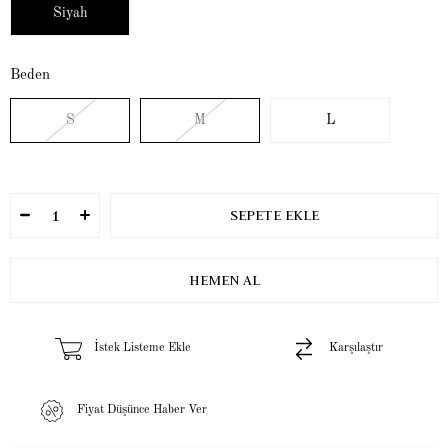
Siyah
Beden
S
M
L
İstek Listeme Ekle
Karşılaştır
Fiyat Düşünce Haber Ver