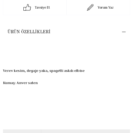
Tavsiye Et
Yorum Yaz
ÜRÜN ÖZELLIKLERI
Verev kesim, degaje yaka, spagetti askılı elbise
Kumaş: Anver saten