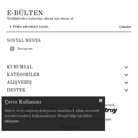
E-BÜLTEN
Yeniliklerden haberdar olmak için abone ol
Gönder
SOSYAL MEDYA
Instagram
KURUMSAL
KATEGORİLER
ALIŞVERİŞ
DESTEK
Çerez Kullanımı
Copyright© 2019 Siren Ertan İstanbul All rights reserved.
Sizlere en iyi alışveriş deneyimini sunabilmek adına sitemizde
çerezler(cookies) kullanmaktayız. Detaylı bilgi için lütfen
Bu sitenin kurulumu
Keyo Digital
tarafından yapılmıştır.
tıklayınız.