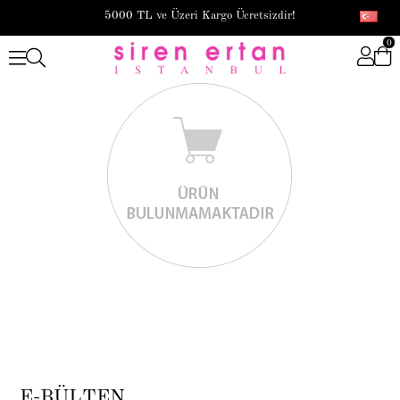
5000 TL ve Üzeri Kargo Ücretsizdir!
0
E-BÜLTEN