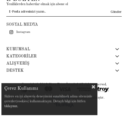
Yeniliklerden haberdar olmak için abone ol
Gönder
SOSYAL MEDYA
Instagram
KURUMSAL
KATEGORİLER
ALIŞVERİŞ
DESTEK
Copyright© 2019 Siren Ertan İstanbul All rights reserved.
Çerez Kullanımı
Sizlere en iyi alışveriş deneyimini sunabilmek adına sitemizde
Bu sitenin kurulumu
Keyo Digital
tarafından yapılmıştır.
çerezler(cookies) kullanmaktayız. Detaylı bilgi için lütfen
tıklayınız.