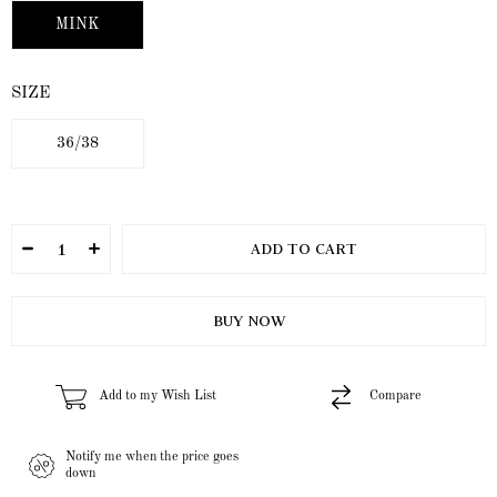
MINK
SIZE
36/38
Add to my Wish List
Compare
Notify me when the price goes
down