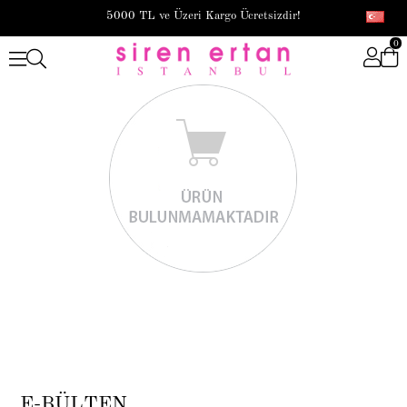
5000 TL ve Üzeri Kargo Ücretsizdir!
0
E-BÜLTEN