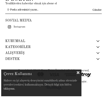
Yeniliklerden haberdar olmak için abone ol
Gönder
SOSYAL MEDYA
Instagram
KURUMSAL
KATEGORİLER
ALIŞVERİŞ
DESTEK
Copyright© 2019 Siren Ertan İstanbul All rights reserved.
Çerez Kullanımı
Sizlere en iyi alışveriş deneyimini sunabilmek adına sitemizde
Bu sitenin kurulumu
Keyo Digital
tarafından yapılmıştır.
çerezler(cookies) kullanmaktayız. Detaylı bilgi için lütfen
tıklayınız.