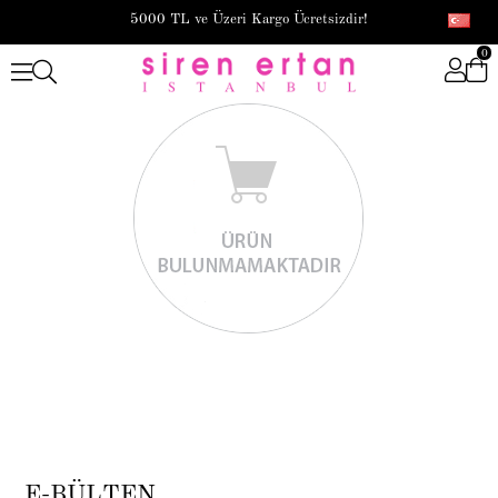
5000 TL ve Üzeri Kargo Ücretsizdir!
0
E-BÜLTEN