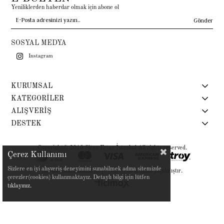
Yeniliklerden haberdar olmak için abone ol
Gönder
SOSYAL MEDYA
Instagram
KURUMSAL
KATEGORİLER
ALIŞVERİŞ
DESTEK
Copyright© 2019 Siren Ertan İstanbul All rights reserved.
Çerez Kullanımı
Sizlere en iyi alışveriş deneyimini sunabilmek adına sitemizde
Bu sitenin kurulumu
Keyo Digital
tarafından yapılmıştır.
çerezler(cookies) kullanmaktayız. Detaylı bilgi için lütfen
tıklayınız.