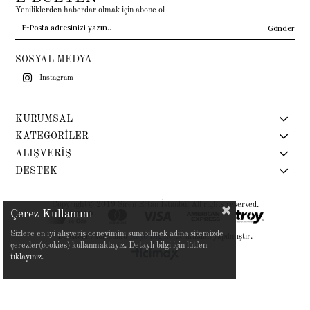
Yeniliklerden haberdar olmak için abone ol
Gönder
SOSYAL MEDYA
Instagram
KURUMSAL
KATEGORİLER
ALIŞVERİŞ
DESTEK
Copyright© 2019 Siren Ertan İstanbul All rights reserved.
Çerez Kullanımı
Sizlere en iyi alışveriş deneyimini sunabilmek adına sitemizde
Bu sitenin kurulumu
Keyo Digital
tarafından yapılmıştır.
çerezler(cookies) kullanmaktayız. Detaylı bilgi için lütfen
tıklayınız.