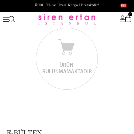
5000 TL ve Üzeri Kargo Ücretsizdir!
0
E-BÜLTEN