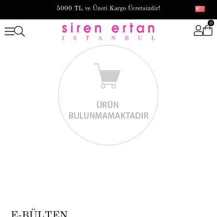
5000 TL ve Üzeri Kargo Ücretsizdir!
0
E-BÜLTEN