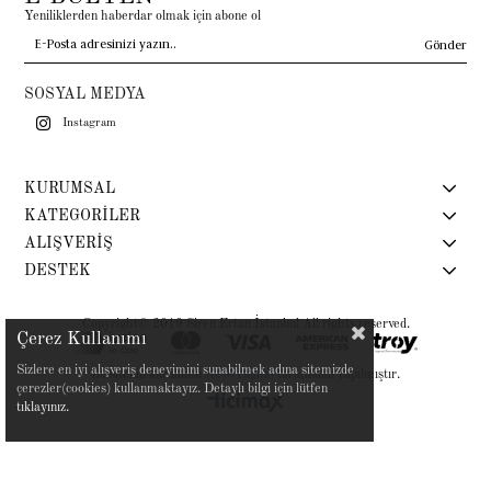
Yeniliklerden haberdar olmak için abone ol
Gönder
SOSYAL MEDYA
Instagram
KURUMSAL
KATEGORİLER
ALIŞVERİŞ
DESTEK
Copyright© 2019 Siren Ertan İstanbul All rights reserved.
Çerez Kullanımı
Sizlere en iyi alışveriş deneyimini sunabilmek adına sitemizde
Bu sitenin kurulumu
Keyo Digital
tarafından yapılmıştır.
çerezler(cookies) kullanmaktayız. Detaylı bilgi için lütfen
tıklayınız.