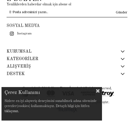
Yeniliklerden haberdar olmak için abone ol
Gönder
SOSYAL MEDYA
Instagram
KURUMSAL
KATEGORİLER
ALIŞVERİŞ
DESTEK
Copyright© 2019 Siren Ertan İstanbul All rights reserved.
Çerez Kullanımı
Sizlere en iyi alışveriş deneyimini sunabilmek adına sitemizde
Bu sitenin kurulumu
Keyo Digital
tarafından yapılmıştır.
çerezler(cookies) kullanmaktayız. Detaylı bilgi için lütfen
tıklayınız.