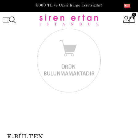
5000 TL ve Üzeri Kargo Ücretsizdir!
0
E-BÜLTEN