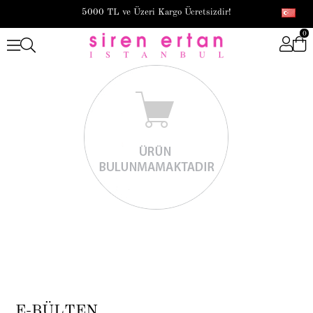
5000 TL ve Üzeri Kargo Ücretsizdir!
0
E-BÜLTEN