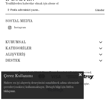
Yeniliklerden haberdar olmak için abone ol
Gönder
SOSYAL MEDYA
Instagram
KURUMSAL
KATEGORİLER
ALIŞVERİŞ
DESTEK
Copyright© 2019 Siren Ertan İstanbul All rights reserved.
Çerez Kullanımı
Sizlere en iyi alışveriş deneyimini sunabilmek adına sitemizde
Bu sitenin kurulumu
Keyo Digital
tarafından yapılmıştır.
çerezler(cookies) kullanmaktayız. Detaylı bilgi için lütfen
tıklayınız.