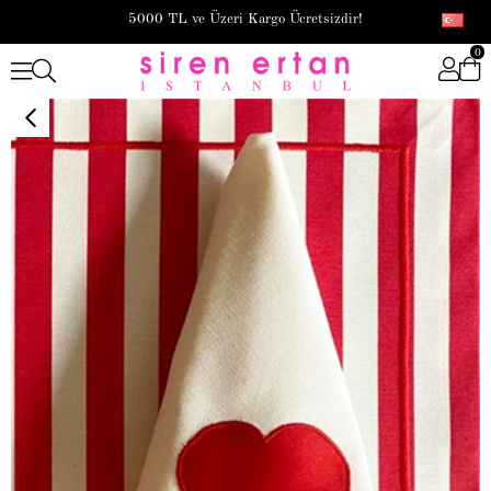
5000 TL ve Üzeri Kargo Ücretsizdir!
0