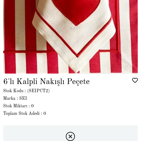
6'lı Kalpli Nakışlı Peçete
Stok Kodu
(SEIPCT2)
Marka
:
SEI
Stok Miktarı
:
0
Toplam Stok Adedi
:
0