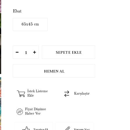
Ebat
65x45 cm
İstek Listeme
Karşılaştır
Ekle
Fiyat Düşünce
Haber Ver
Tavsiye Et
Yorum Yaz