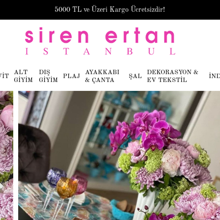
5000 TL ve Üzeri Kargo Ücretsizdir!
ALT
DIŞ
AYAKKABI
DEKORASYON &
VİT
PLAJ
ŞAL
İN
GİYİM
GİYİM
& ÇANTA
EV TEKSTİL