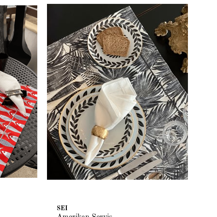
SEI
SE