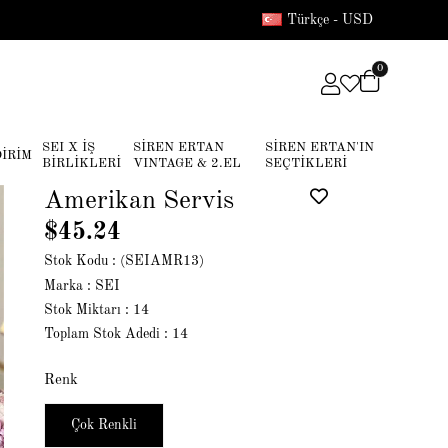
Türkçe - USD
0
SEI X İŞ
SİREN ERTAN
SİREN ERTAN'IN
DİRİM
BİRLİKLERİ
VINTAGE & 2.EL
SEÇTİKLERİ
Amerikan Servis
$45.24
Stok Kodu
(SEIAMR13)
Marka
:
SEI
Stok Miktarı
:
14
Toplam Stok Adedi
:
14
Renk
Çok Renkli