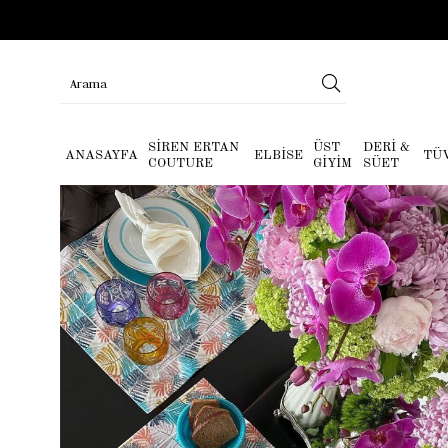
SİREN ERTAN
ÜST
DERİ &
ANASAYFA
ELBİSE
TÜ
COUTURE
GİYİM
SÜET