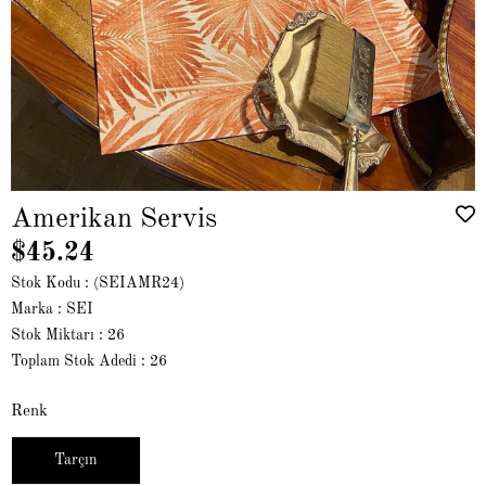
Amerikan Servis
$45.24
Stok Kodu
(SEIAMR24)
Marka
:
SEI
Stok Miktarı
:
26
Toplam Stok Adedi
:
26
Renk
Tarçın