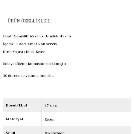
ÜRÜN ÖZELLIKLERI
Ebat :
Genişlik: 65 cm x Uzunluk: 45 cm
İçerik :
1 adet Amerikan servis.
Ürün Yapısı :
Duck Keten
Kolay ütülenir kumaştan üretilmiştir.
30 derecede yıkama önerilir.
Boyut/Ebat
67 x 46
Materyal
Keten
Şekil
Dikdörtgen