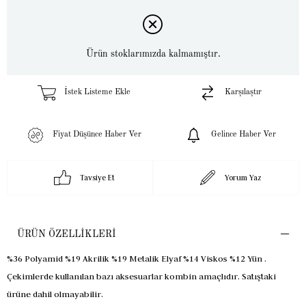
Ürün stoklarımızda kalmamıştır.
İstek Listeme Ekle
Karşılaştır
Fiyat Düşünce Haber Ver
Gelince Haber Ver
Tavsiye Et
Yorum Yaz
ÜRÜN ÖZELLIKLERI
%36 Polyamid %19 Akrilik %19 Metalik Elyaf %14 Viskos %12 Yün .
Çekimlerde kullanılan bazı aksesuarlar kombin amaçlıdır. Satıştaki
ürüne dahil olmayabilir.