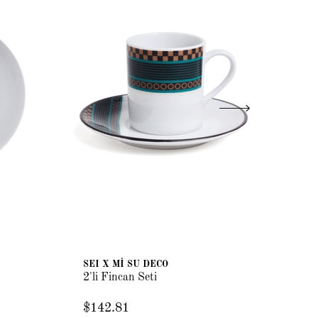
SEI X Mİ SU DECO
SE
2'li Fincan Seti
2'l
$142.81
$1