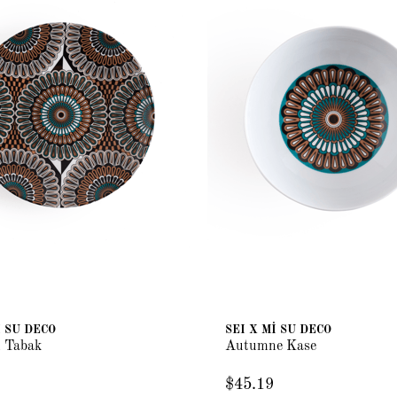
İ SU DECO
SEI X Mİ SU DECO
 Tabak
Autumne Kase
$45.19