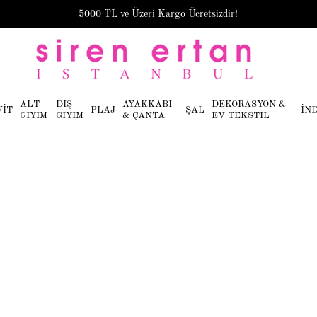
5000 TL ve Üzeri Kargo Ücretsizdir!
ALT
DIŞ
AYAKKABI
DEKORASYON &
VİT
PLAJ
ŞAL
İN
GİYİM
GİYİM
& ÇANTA
EV TEKSTİL