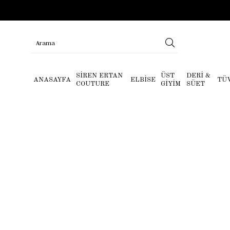
SİREN ERTAN
ÜST
DERİ &
ANASAYFA
ELBİSE
TÜ
COUTURE
GİYİM
SÜET