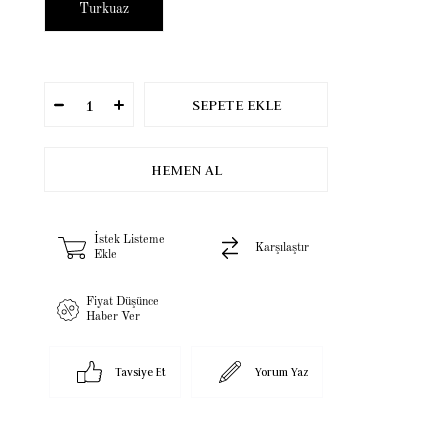
Turkuaz
İstek Listeme
Karşılaştır
Ekle
Fiyat Düşünce
Haber Ver
Tavsiye Et
Yorum Yaz