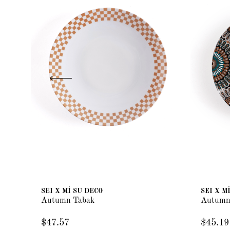
SEI X Mİ SU DECO
SEI X M
Autumn Tabak
Autumn
$47.57
$45.19