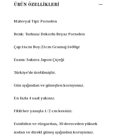
ÜRÜN ÖZELLIKLERI
Materyal Tipi: Porselen
Renk: Turkuaz Dekorlu Beyaz Porselen
Çap:16cm Boy:21cm Gramaj:1600gr
Esans: Sakura Japon Çiçeği
Türkiye'de üretilmiştir.
Gün ışığından ve güneşten koruyunuz.
En fazla 4 saat yakınız.
Fitili her yanışta 1/2 cm kesiniz.
Esintiden ve rüzgardan, 30 dereceden yüksek
ısıdan ve direkt güneş ışığından koruyunuz.