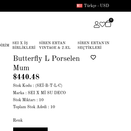
Türkçe - USD
0
SEI X İŞ
SİREN ERTAN
SİREN ERTAN'IN
DİRİM
BİRLİKLERİ
VINTAGE & 2.EL
SEÇTİKLERİ
Butterfly L Porselen
Mum
$440.48
Stok Kodu
(SEİ-B-T-L-C)
Marka
:
SEI X Mİ SU DECO
Stok Miktarı
:
10
Toplam Stok Adedi
:
10
Renk