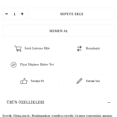
İstek Listeme Ekle
Karşılaştır
Fiyat Düşünce Haber Ver
Tavsiye Et
Yorum Yaz
ÜRÜN ÖZELLIKLERI
İçerik: Elma,incir, Madagaskar vanilya çiçeği, Grasse yasemini, guaiac