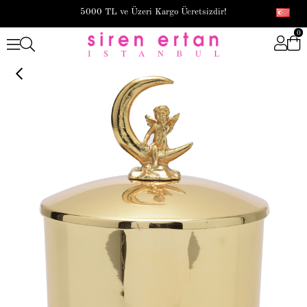
5000 TL ve Üzeri Kargo Ücretsizdir!
0