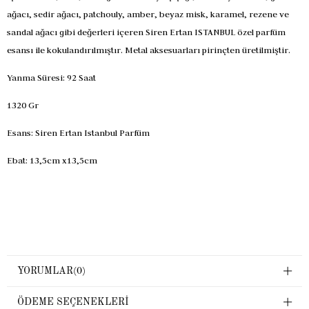
ağacı, sedir ağacı, patchouly, amber, beyaz misk, karamel, rezene ve
sandal ağacı gibi değerleri içeren Siren Ertan ISTANBUL özel parfüm
esansı ile kokulandırılmıştır. Metal aksesuarları pirinçten üretilmiştir.
Yanma Süresi: 92 Saat
1320 Gr
Esans: Siren Ertan Istanbul Parfüm
Ebat: 13,5cm x13,5cm
YORUMLAR
(0)
ÖDEME SEÇENEKLERI