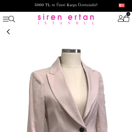
5000 TL ve Üzeri Kargo Ücretsizdir!
0