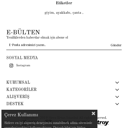
Etiketler
giyim
,
ayakkabı
,
çanta
,
E-BÜLTEN
Yeniliklerden haberdar olmak için abone ol
Gönder
SOSYAL MEDYA
Instagram
KURUMSAL
KATEGORİLER
ALIŞVERİŞ
DESTEK
Çerez Kullanımı
Copyright© 2019 Siren Ertan İstanbul All rights reserved.
Sizlere en iyi alışveriş deneyimini sunabilmek adına sitemizde