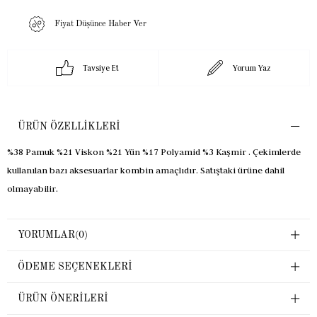
Fiyat Düşünce Haber Ver
Tavsiye Et
Yorum Yaz
ÜRÜN ÖZELLIKLERI
%38 Pamuk %21 Viskon %21 Yün %17 Polyamid %3 Kaşmir . Çekimlerde
kullanılan bazı aksesuarlar kombin amaçlıdır. Satıştaki ürüne dahil
olmayabilir.
YORUMLAR
(0)
ÖDEME SEÇENEKLERI
ÜRÜN ÖNERILERI