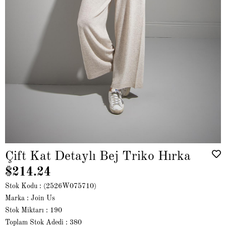
Çift Kat Detaylı Bej Triko Hırka
$214.24
Stok Kodu
(2526W075710)
Marka
:
Join Us
Stok Miktarı
:
190
Toplam Stok Adedi
:
380