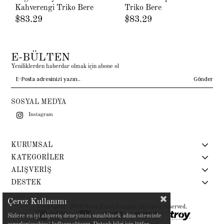
Kahverengi Triko Bere
Triko Bere
$83.29
$83.29
E-BÜLTEN
Yeniliklerden haberdar olmak için abone ol
Gönder
SOSYAL MEDYA
Instagram
KURUMSAL
KATEGORİLER
ALIŞVERİŞ
DESTEK
Çerez Kullanımı
Copyright© 2019 Siren Ertan İstanbul All rights reserved.
Sizlere en iyi alışveriş deneyimini sunabilmek adına sitemizde