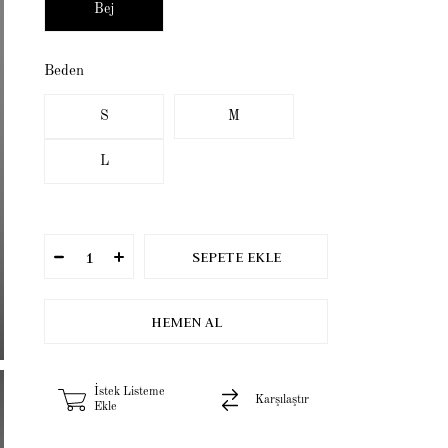
Bej
Beden
S
M
L
İstek Listeme
Karşılaştır
Ekle