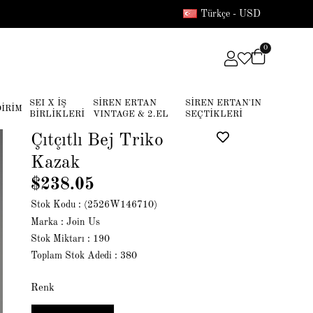
Türkçe - USD
0
SEI X İŞ
SİREN ERTAN
SİREN ERTAN'IN
DİRİM
BİRLİKLERİ
VINTAGE & 2.EL
SEÇTİKLERİ
Çıtçıtlı Bej Triko
Kazak
$238.05
Stok Kodu
(2526W146710)
Marka
:
Join Us
Stok Miktarı
:
190
Toplam Stok Adedi
:
380
Renk