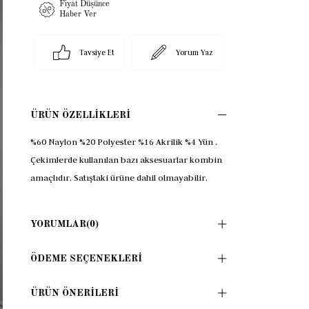
Fiyat Düşünce
Haber Ver
Tavsiye Et
Yorum Yaz
ÜRÜN ÖZELLIKLERI
%60 Naylon %20 Polyester %16 Akrilik %4 Yün .
Çekimlerde kullanılan bazı aksesuarlar kombin
amaçlıdır. Satıştaki ürüne dahil olmayabilir.
YORUMLAR
(0)
ÖDEME SEÇENEKLERI
ÜRÜN ÖNERILERI