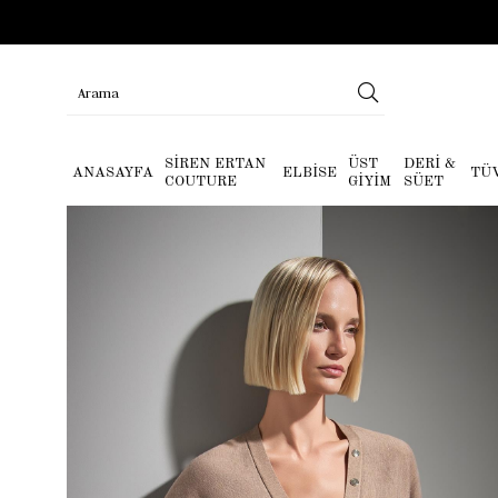
SİREN ERTAN
ÜST
DERİ &
ANASAYFA
ELBİSE
TÜ
COUTURE
GİYİM
SÜET