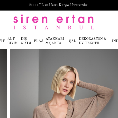
5000 TL ve Üzeri Kargo Ücretsizdir!
ALT
DIŞ
AYAKKABI
DEKORASYON &
VİT
PLAJ
ŞAL
İN
GİYİM
GİYİM
& ÇANTA
EV TEKSTİL