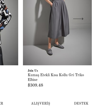
Join Us
Joi
Kumaş Etekli Kısa Kollu Gri Triko
El
Elbise
Hı
$309.48
$2
ER
ALIŞVERİŞ
DESTEK