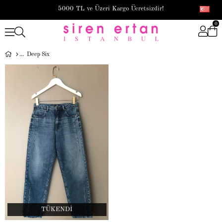
5000 TL ve Üzeri Kargo Ücretsizdir!
0
Deep Six
TÜKENDI