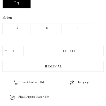
Bej
Beden
S
M
L
İstek Listeme Ekle
Karşılaştır
Fiyat Düşünce Haber Ver