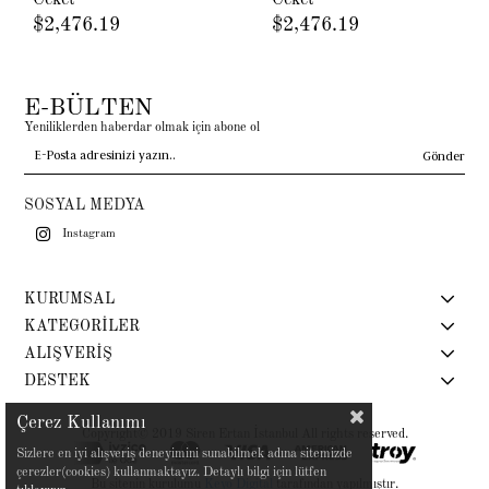
Ceket
Ceket
$2,476.19
$2,476.19
E-BÜLTEN
Yeniliklerden haberdar olmak için abone ol
Gönder
SOSYAL MEDYA
Instagram
KURUMSAL
KATEGORİLER
ALIŞVERİŞ
DESTEK
Çerez Kullanımı
Copyright© 2019 Siren Ertan İstanbul All rights reserved.
Sizlere en iyi alışveriş deneyimini sunabilmek adına sitemizde
çerezler(cookies) kullanmaktayız. Detaylı bilgi için lütfen
Bu sitenin kurulumu
Keyo Digital
tarafından yapılmıştır.