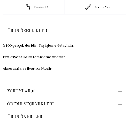
Tavsiye Et
Yorum Yaz
ÜRÜN ÖZELLIKLERI
%100 gerçek deridir. Taş işleme detaylıdır.
Profesyonel kuru temizleme önerilir.
Aksesuarları silver renktedir.
YORUMLAR
(0)
ÖDEME SEÇENEKLERI
ÜRÜN ÖNERILERI