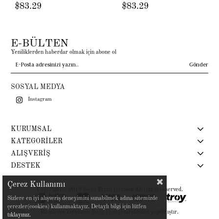
$83.29
$83.29
E-BÜLTEN
Yeniliklerden haberdar olmak için abone ol
Gönder
SOSYAL MEDYA
Instagram
KURUMSAL
KATEGORİLER
ALIŞVERİŞ
DESTEK
Çerez Kullanımı
Copyright© 2019 Siren Ertan İstanbul All rights reserved.
Sizlere en iyi alışveriş deneyimini sunabilmek adına sitemizde
çerezler(cookies) kullanmaktayız. Detaylı bilgi için lütfen
Bu sitenin kurulumu
Keyo Digital
tarafından yapılmıştır.
tıklayınız.