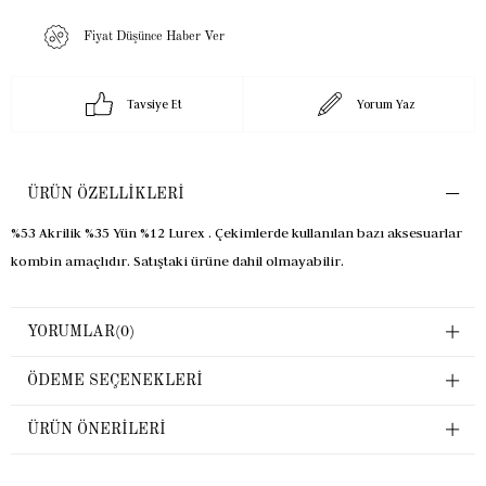
Fiyat Düşünce Haber Ver
Tavsiye Et
Yorum Yaz
ÜRÜN ÖZELLIKLERI
%53 Akrilik %35 Yün %12 Lurex . Çekimlerde kullanılan bazı aksesuarlar
kombin amaçlıdır. Satıştaki ürüne dahil olmayabilir.
YORUMLAR
(0)
ÖDEME SEÇENEKLERI
ÜRÜN ÖNERILERI