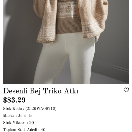
Desenli Bej Triko Atkı
$83.29
Stok Kodu
(2526WA06710)
Marka
:
Join Us
Stok Miktarı
:
20
Toplam Stok Adedi
:
40