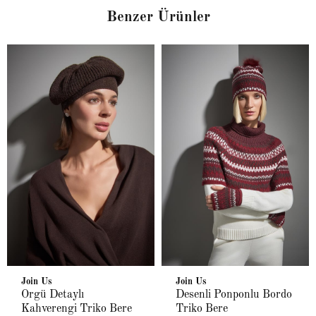
Benzer Ürünler
Join Us
Join Us
Örgü Detaylı
Desenli Ponponlu Bordo
Kahverengi Triko Bere
Triko Bere