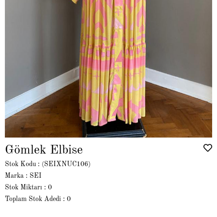
Gömlek Elbise
Stok Kodu
(SEIXNUC106)
Marka
:
SEI
Stok Miktarı
:
0
Toplam Stok Adedi
:
0