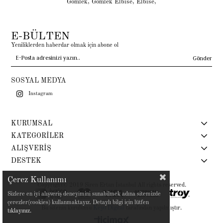
Gömlek
,
Gömlek Elbise
,
Elbise
,
E-BÜLTEN
Yeniliklerden haberdar olmak için abone ol
Gönder
SOSYAL MEDYA
Instagram
KURUMSAL
KATEGORİLER
ALIŞVERİŞ
DESTEK
Çerez Kullanımı
Copyright© 2019 Siren Ertan İstanbul All rights reserved.
Sizlere en iyi alışveriş deneyimini sunabilmek adına sitemizde
çerezler(cookies) kullanmaktayız. Detaylı bilgi için lütfen
Bu sitenin kurulumu
Keyo Digital
tarafından yapılmıştır.
tıklayınız.