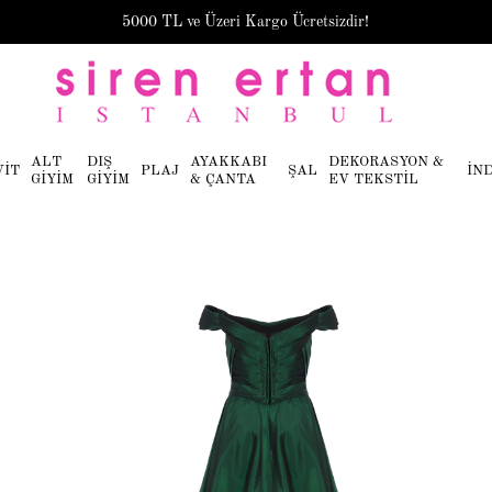
5000 TL ve Üzeri Kargo Ücretsizdir!
ALT
DIŞ
AYAKKABI
DEKORASYON &
VİT
PLAJ
ŞAL
İN
GİYİM
GİYİM
& ÇANTA
EV TEKSTİL