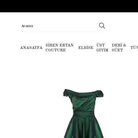
SİREN ERTAN
ÜST
DERİ &
ANASAYFA
ELBİSE
TÜ
COUTURE
GİYİM
SÜET