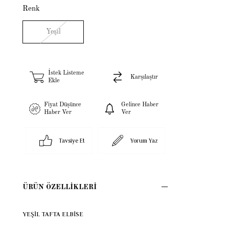
Renk
Yeşil
İstek Listeme
Karşılaştır
Ekle
Fiyat Düşünce
Gelince Haber
Haber Ver
Ver
Tavsiye Et
Yorum Yaz
ÜRÜN ÖZELLIKLERI
YEŞİL TAFTA ELBİSE