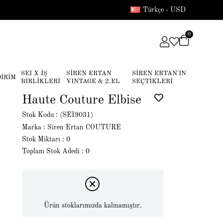
Türkçe - USD
0
SEI X İŞ
SİREN ERTAN
SİREN ERTAN'IN
DİRİM
BİRLİKLERİ
VINTAGE & 2.EL
SEÇTİKLERİ
Haute Couture Elbise
Stok Kodu
(SEI9031)
Marka
:
Siren Ertan COUTURE
Stok Miktarı
:
0
Toplam Stok Adedi
:
0
Ürün stoklarımızda kalmamıştır.