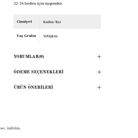
32-34 beden için uygundur.
Cinsiyet
Kadın/Kız
Yaş Grubu
Yetişkin
YORUMLAR
(0)
ÖDEME SEÇENEKLERI
ÜRÜN ÖNERILERI
ise
,
indirim
,