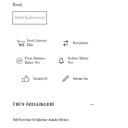
Renk
Sütlü Kahverengi
İstek Listeme
Karşılaştır
Ekle
Fiyat Düşünce
Gelince Haber
Haber Ver
Ver
Tavsiye Et
Yorum Yaz
ÜRÜN ÖZELLIKLERI
Tül Üzerine El İşleme Askılı Elbise