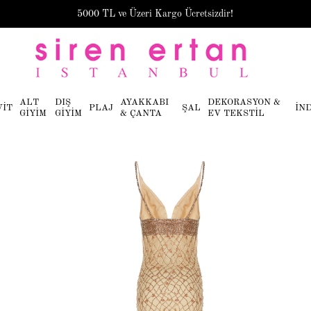
5000 TL ve Üzeri Kargo Ücretsizdir!
ALT
DIŞ
AYAKKABI
DEKORASYON &
VİT
PLAJ
ŞAL
İN
GİYİM
GİYİM
& ÇANTA
EV TEKSTİL