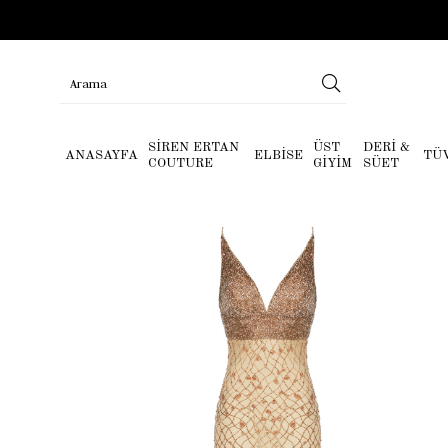
SİREN ERTAN
ÜST
DERİ &
ANASAYFA
ELBİSE
TÜ
COUTURE
GİYİM
SÜET