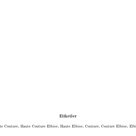
Etiketler
te Couture
,
Haute Couture Elbise
,
Haute Elbise
,
Couture
,
Couture Elbise
,
Elb