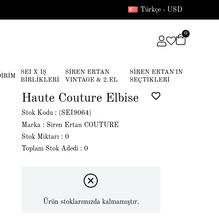
Türkçe - USD
0
SEI X İŞ
SİREN ERTAN
SİREN ERTAN'IN
DİRİM
BİRLİKLERİ
VINTAGE & 2.EL
SEÇTİKLERİ
Haute Couture Elbise
Stok Kodu
(SEI9064)
Marka
:
Siren Ertan COUTURE
Stok Miktarı
:
0
Toplam Stok Adedi
:
0
Ürün stoklarımızda kalmamıştır.