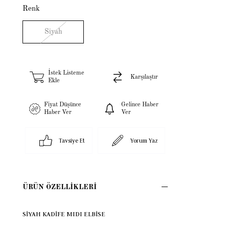
Renk
Siyah
İstek Listeme
Karşılaştır
Ekle
Fiyat Düşünce
Gelince Haber
Haber Ver
Ver
Tavsiye Et
Yorum Yaz
ÜRÜN ÖZELLIKLERI
SİYAH KADİFE MIDI ELBİSE