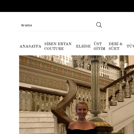
SİREN ERTAN
ÜST
DERİ &
ANASAYFA
ELBİSE
TÜ
COUTURE
GİYİM
SÜET