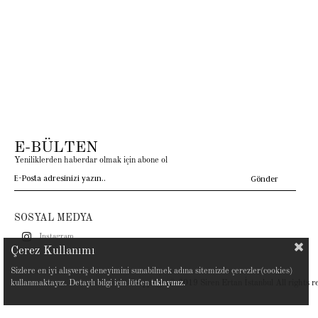
E-BÜLTEN
Yeniliklerden haberdar olmak için abone ol
Gönder
SOSYAL MEDYA
Instagram
Çerez Kullanımı
Sizlere en iyi alışveriş deneyimini sunabilmek adına sitemizde çerezler(cookies)
kullanmaktayız. Detaylı bilgi için lütfen
tıklayınız.
Copyright© 2019 Siren Ertan İstanbul All rights r