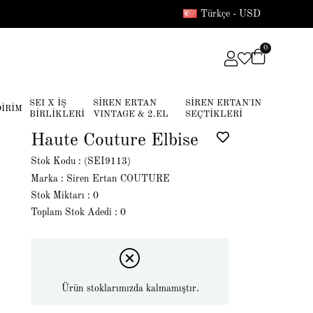
Türkçe - USD
0
SEI X İŞ
SİREN ERTAN
SİREN ERTAN'IN
DİRİM
BİRLİKLERİ
VINTAGE & 2.EL
SEÇTİKLERİ
Haute Couture Elbise
Stok Kodu
(SEI9113)
Marka
:
Siren Ertan COUTURE
Stok Miktarı
:
0
Toplam Stok Adedi
:
0
Ürün stoklarımızda kalmamıştır.