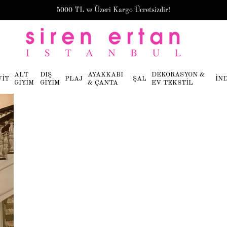
5000 TL ve Üzeri Kargo Ücretsizdir!
ALT
DIŞ
AYAKKABI
DEKORASYON &
VİT
PLAJ
ŞAL
İN
GİYİM
GİYİM
& ÇANTA
EV TEKSTİL