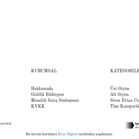
KURUMSAL
KATEGORİL
Hakkımızda
Üst Giyim
Gizlilik Bildirgesi
Alt Giyim
Mesafeli Satış Sözleşmesi
Siren Ertan Co
KVKK
Tüm Kategoril
eserved.
Bu sitenin kurulumu
Keyo Digital
tarafından yapılmıştır.