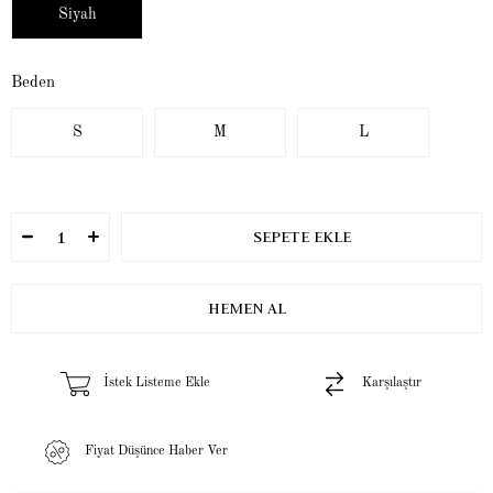
Siyah
Beden
S
M
L
İstek Listeme Ekle
Karşılaştır
Fiyat Düşünce Haber Ver