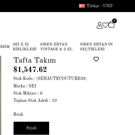
Türkçe - USD
0
SEI X İŞ
SİREN ERTAN
SİREN ERTAN'IN
DİRİM
BİRLİKLERİ
VINTAGE & 2.EL
SEÇTİKLERİ
Tafta Takım
$1,547.62
Stok Kodu
(SEHAUTECOUTURE39)
Marka
:
SEI
Stok Miktarı
:
6
Toplam Stok Adedi
:
10
Renk
Siyah