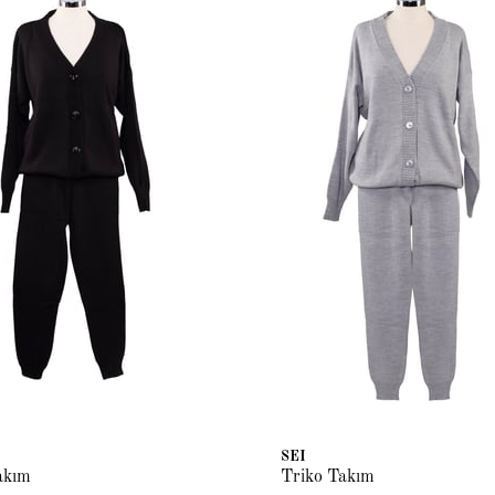
SEI
akım
Triko Takım