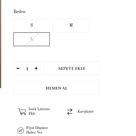
Beden
S
M
L
İstek Listeme
Karşılaştır
Ekle
Fiyat Düşünce
Haber Ver