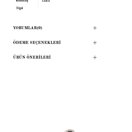
Kumaş
Tafta
Tipi
YORUMLAR
(0)
ÖDEME SEÇENEKLERI
ÜRÜN ÖNERILERI