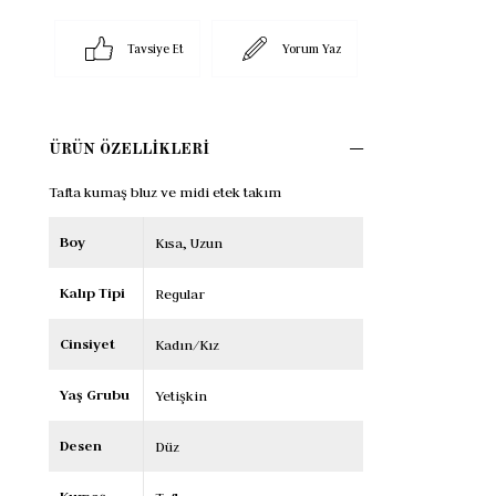
Tavsiye Et
Yorum Yaz
ÜRÜN ÖZELLIKLERI
Tafta kumaş bluz ve midi etek takım
Boy
Kısa
Uzun
Kalıp Tipi
Regular
Cinsiyet
Kadın/Kız
Yaş Grubu
Yetişkin
Desen
Düz