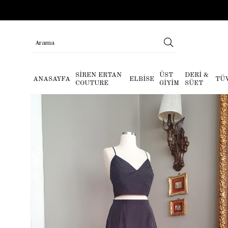
SİREN ERTAN
ÜST
DERİ &
ANASAYFA
ELBİSE
TÜ
COUTURE
GİYİM
SÜET