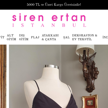
5000 TL ve Üzeri Kargo Ücretsizdir!
ALT
DIŞ
AYAKKABI
DEKORASYON &
VİT
PLAJ
ŞAL
İN
GİYİM
GİYİM
& ÇANTA
EV TEKSTİL