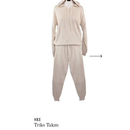
SEI
SE
Triko Takım
Tr