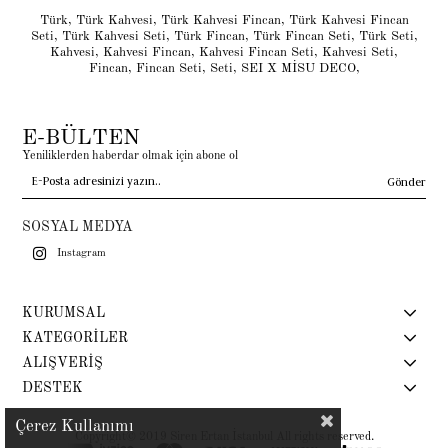
Türk
,
Türk Kahvesi
,
Türk Kahvesi Fincan
,
Türk Kahvesi Fincan
Seti
,
Türk Kahvesi Seti
,
Türk Fincan
,
Türk Fincan Seti
,
Türk Seti
,
Kahvesi
,
Kahvesi Fincan
,
Kahvesi Fincan Seti
,
Kahvesi Seti
,
Fincan
,
Fincan Seti
,
Seti
,
SEI X MİSU DECO
,
E-BÜLTEN
Yeniliklerden haberdar olmak için abone ol
Gönder
SOSYAL MEDYA
Instagram
KURUMSAL
KATEGORİLER
ALIŞVERİŞ
DESTEK
Çerez Kullanımı
Copyright© 2019 Siren Ertan İstanbul All rights reserved.