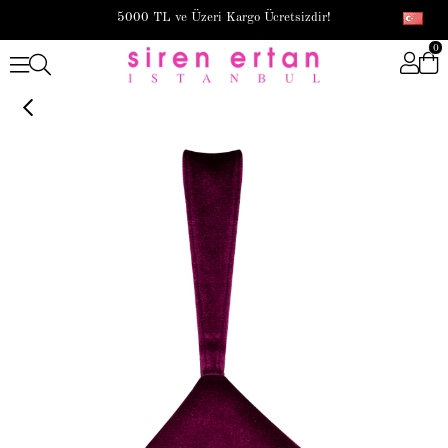
5000 TL ve Üzeri Kargo Ücretsizdir!
0