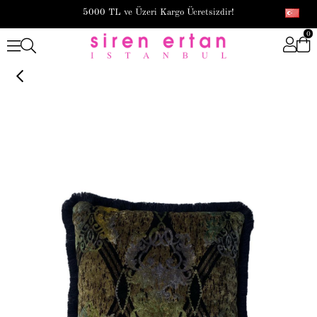
5000 TL ve Üzeri Kargo Ücretsizdir!
0