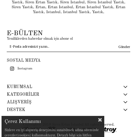
Yastık
,
Siren Ertan Yastık
,
Siren Istanbul
,
Siren Istanbul Yastık
,
Siren Yastık
,
Ertan
,
Ertan Istanbul
,
Ertan Istanbul Yastık
,
Ertan
Yastık
,
Istanbul
,
Istanbul Yastık
,
Yastık
,
E-BÜLTEN
Yeniliklerden haberdar olmak için abone ol
Gönder
SOSYAL MEDYA
Instagram
KURUMSAL
KATEGORİLER
ALIŞVERİŞ
DESTEK
Çerez Kullanımı
Copyright© 2019 Siren Ertan İstanbul All rights reserved.
Sizlere en iyi alışveriş deneyimini sunabilmek adına sitemizde
çerezler(cookies) kullanmaktayız. Detaylı bilgi için lütfen