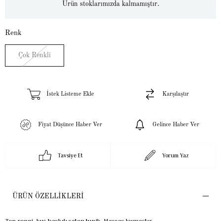
Ürün stoklarımızda kalmamıştır.
Renk
Çok Renkli
İstek Listeme Ekle
Karşılaştır
Fiyat Düşünce Haber Ver
Gelince Haber Ver
Tavsiye Et
Yorum Yaz
ÜRÜN ÖZELLIKLERI
Ten rengi, kuş baskılı saten tunik. Hassas kumaştır