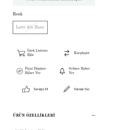
Renk
Latte Altı Hasır
İstek Listeme
Karşılaştır
Ekle
Fiyat Düşünce
Gelince Haber
Haber Ver
Ver
Tavsiye Et
Yorum Yaz
ÜRÜN ÖZELLIKLERI