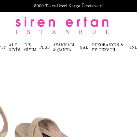
5000 TL ve Üzeri Kargo Ücretsizdir!
ALT
DIŞ
AYAKKABI
DEKORASYON &
VİT
PLAJ
ŞAL
İN
GİYİM
GİYİM
& ÇANTA
EV TEKSTİL