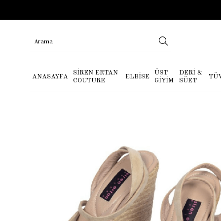
SİREN ERTAN
ÜST
DERİ &
ANASAYFA
ELBİSE
TÜ
COUTURE
GİYİM
SÜET