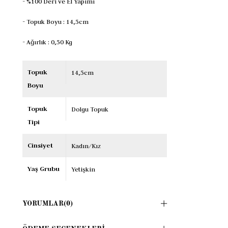
- %100 Deri ve El Yapımı
- Topuk Boyu : 14,5cm
- Ağırlık : 0,50 Kg
Topuk
14,5cm
Boyu
Topuk
Dolgu Topuk
Tipi
Cinsiyet
Kadın/Kız
Yaş Grubu
Yetişkin
YORUMLAR
(0)