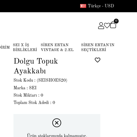
Türkçe - USD
0
SEI X İŞ
SİREN ERTAN
SİREN ERTAN'IN
DİRİM
BİRLİKLERİ
VINTAGE & 2.EL
SEÇTİKLERİ
Dolgu Topuk
Ayakkabı
Stok Kodu
(SEISHOES20)
Marka
:
SEI
Stok Miktarı
:
0
Toplam Stok Adedi
:
0
Ürün stoklarımızda kalmamıştır.