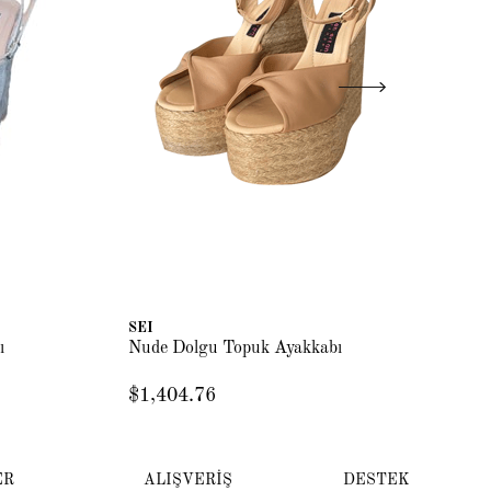
SEI
SE
ı
Nude Dolgu Topuk Ayakkabı
Do
$1,404.76
$1
ER
ALIŞVERİŞ
DESTEK