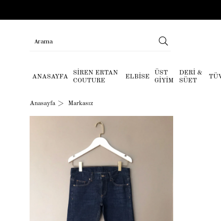
SİREN ERTAN
ÜST
DERİ &
ANASAYFA
ELBİSE
TÜ
COUTURE
GİYİM
SÜET
Anasayfa
Markasız