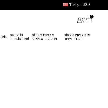
Türkçe - USD
0
SEI X İŞ
SİREN ERTAN
SİREN ERTAN'IN
DİRİM
BİRLİKLERİ
VINTAGE & 2.EL
SEÇTİKLERİ