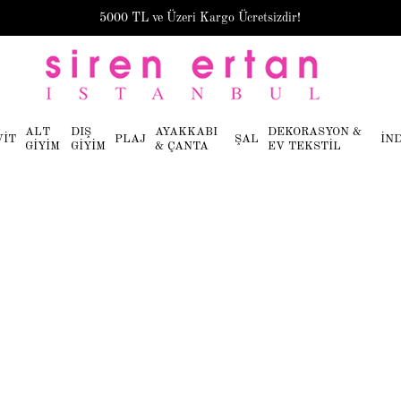
5000 TL ve Üzeri Kargo Ücretsizdir!
ALT
DIŞ
AYAKKABI
DEKORASYON &
VİT
PLAJ
ŞAL
İN
GİYİM
GİYİM
& ÇANTA
EV TEKSTİL