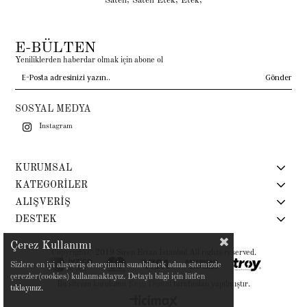
Saten
,
Saten Etek
,
Etek
,
E-BÜLTEN
Yeniliklerden haberdar olmak için abone ol
Gönder
SOSYAL MEDYA
Instagram
KURUMSAL
KATEGORİLER
ALIŞVERİŞ
DESTEK
Çerez Kullanımı
Copyright© 2019 Siren Ertan İstanbul All rights reserved.
Sizlere en iyi alışveriş deneyimini sunabilmek adına sitemizde
çerezler(cookies) kullanmaktayız. Detaylı bilgi için lütfen
Bu sitenin kurulumu
Keyo Digital
tarafından yapılmıştır.
tıklayınız.