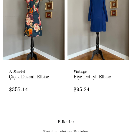
J. Mendel
Vintage
Çiçek Desenli Elbise
Biye Detaylı Elbise
$357.14
$95.24
Etiketler
Pantolon
,
vintage Pantolon
,