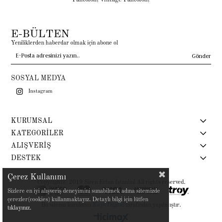
E-BÜLTEN
Yeniliklerden haberdar olmak için abone ol
Gönder
SOSYAL MEDYA
Instagram
KURUMSAL
KATEGORİLER
ALIŞVERİŞ
DESTEK
Çerez Kullanımı
Copyright© 2019 Siren Ertan İstanbul All rights reserved.
Sizlere en iyi alışveriş deneyimini sunabilmek adına sitemizde
çerezler(cookies) kullanmaktayız. Detaylı bilgi için lütfen
Bu sitenin kurulumu
Keyo Digital
tarafından yapılmıştır.
tıklayınız.