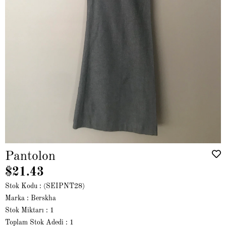
Pantolon
$21.43
Stok Kodu
(SEIPNT28)
Marka
:
Berskha
Stok Miktarı
:
1
Toplam Stok Adedi
:
1