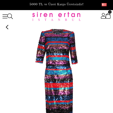
5000 TL ve Üzeri Kargo Ücretsizdir!
0