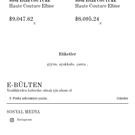
Siren Ertan COUTURE
Siren Ertan COUTURE
Haute Couture Elbise
Haute Couture Elbise
$9,047.62
$8,095.24
Etiketler
giyim
,
ayakkabı
,
çanta
,
E-BÜLTEN
Yeniliklerden haberdar olmak için abone ol
Gönder
SOSYAL MEDYA
Instagram