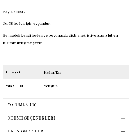
Payet Elbise.
36/38 beden için uygundur.
Bu modeli kendi beden ve boyunuzda diktirmek istiyorsanız lütfen
bizimle iletişime geçin.
Cinsiyet
Kadın/Kız
Yaş Grubu
Yetişkin
YORUMLAR
(0)
ÖDEME SEÇENEKLERI
ÜRÜN ÖNERILERI