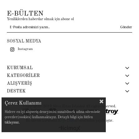
E-BÜLTEN
Yeniliklerden haberdar olmak için abone ol
Gönder
SOSYAL MEDYA
Instagram
KURUMSAL
KATEGORİLER
ALIŞVERİŞ
DESTEK
Çerez Kullanımı
Copyright© 2019 Siren Ertan İstanbul All rights reserved.
Sizlere en iyi alışveriş deneyimini sunabilmek adına sitemizde
çerezler(cookies) kullanmaktayız. Detaylı bilgi için lütfen
Bu sitenin kurulumu
Keyo Digital
tarafından yapılmıştır.
tıklayınız.