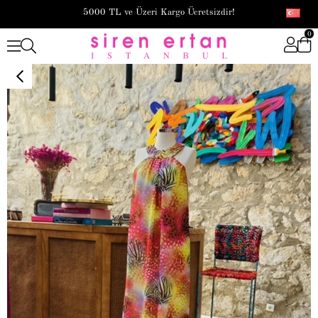
5000 TL ve Üzeri Kargo Ücretsizdir!
0