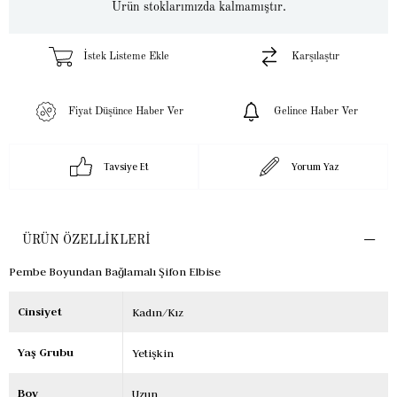
Ürün stoklarımızda kalmamıştır.
İstek Listeme Ekle
Karşılaştır
Fiyat Düşünce Haber Ver
Gelince Haber Ver
Tavsiye Et
Yorum Yaz
ÜRÜN ÖZELLIKLERI
Pembe Boyundan Bağlamalı Şifon Elbise
Cinsiyet
Kadın/Kız
Yaş Grubu
Yetişkin
Boy
Uzun