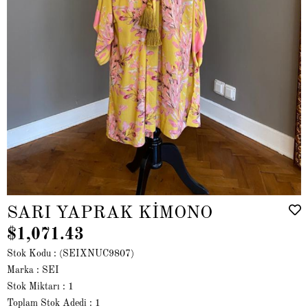
SARI YAPRAK KİMONO
$1,071.43
Stok Kodu
(SEIXNUC9807)
Marka
:
SEI
Stok Miktarı
:
1
Toplam Stok Adedi
:
1