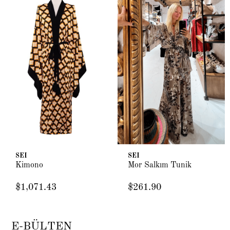
SEI
SEI
Kimono
Mor Salkım Tunik
$1,071.43
$261.90
E-BÜLTEN