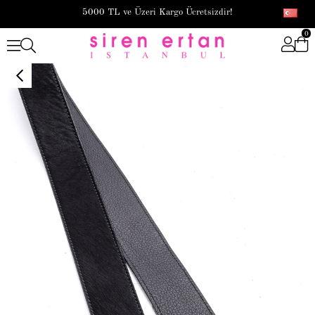
5000 TL ve Üzeri Kargo Ücretsizdir!
0