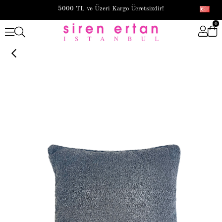
5000 TL ve Üzeri Kargo Ücretsizdir!
0