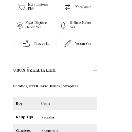
İstek Listeme
Karşılaştır
Ekle
Fiyat Düşünce
Gelince Haber
Haber Ver
Ver
Tavsiye Et
Yorum Yaz
ÜRÜN ÖZELLIKLERI
Pembe Çiçekli Jarse Tulum ( Straples)
Boy
Uzun
Kalıp Tipi
Regular
Cinsiyet
Kadın/Kız