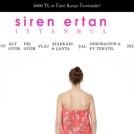
5000 TL ve Üzeri Kargo Ücretsizdir!
ALT
DIŞ
AYAKKABI
DEKORASYON &
VİT
PLAJ
ŞAL
İN
GİYİM
GİYİM
& ÇANTA
EV TEKSTİL