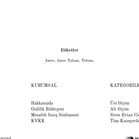
Etiketler
Jarse
,
Jarse Tulum
,
Tulum
,
KURUMSAL
KATEGORİL
Hakkımızda
Üst Giyim
Gizlilik Bildirgesi
Alt Giyim
Mesafeli Satış Sözleşmesi
Siren Ertan Co
KVKK
Tüm Kategoril
eserved.