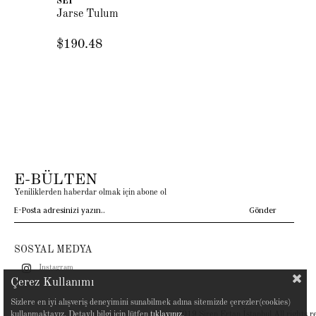
SEI
Jarse Tulum
$190.48
E-BÜLTEN
Yeniliklerden haberdar olmak için abone ol
Gönder
SOSYAL MEDYA
Instagram
Çerez Kullanımı
Sizlere en iyi alışveriş deneyimini sunabilmek adına sitemizde çerezler(cookies)
Copyright© 2019 Siren Ertan İstanbul All rights r
kullanmaktayız. Detaylı bilgi için lütfen
tıklayınız.