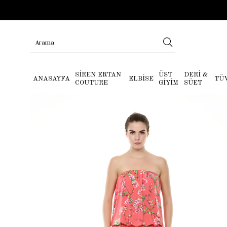
SİREN ERTAN
ÜST
DERİ &
ANASAYFA
ELBİSE
TÜ
COUTURE
GİYİM
SÜET