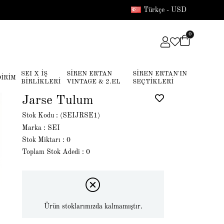
Türkçe - USD
0
SEI X İŞ
SİREN ERTAN
SİREN ERTAN'IN
DİRİM
BİRLİKLERİ
VINTAGE & 2.EL
SEÇTİKLERİ
Jarse Tulum
Stok Kodu
(SEIJRSE1)
Marka
:
SEI
Stok Miktarı
:
0
Toplam Stok Adedi
:
0
Ürün stoklarımızda kalmamıştır.