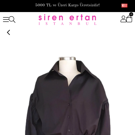
5000 TL ve Üzeri Kargo Ücretsizdir!
0