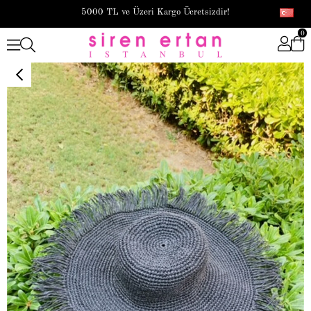
5000 TL ve Üzeri Kargo Ücretsizdir!
0