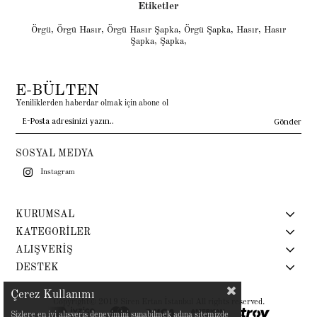
Etiketler
Örgü
,
Örgü Hasır
,
Örgü Hasır Şapka
,
Örgü Şapka
,
Hasır
,
Hasır
Şapka
,
Şapka
,
E-BÜLTEN
Yeniliklerden haberdar olmak için abone ol
Gönder
SOSYAL MEDYA
Instagram
KURUMSAL
KATEGORİLER
ALIŞVERİŞ
DESTEK
Çerez Kullanımı
Copyright© 2019 Siren Ertan İstanbul All rights reserved.
Sizlere en iyi alışveriş deneyimini sunabilmek adına sitemizde